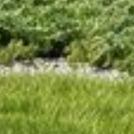
Современная эстетика загородной
тишины.
Интерпретация барнхауса с
асимметричной разноуровневой
кровлей, панорамным остеклением и
выверенной пластикой фасадов.
Планировка создана для комфортной
приватной жизни: просторная кухня-
гостиная, три отдельные спальни, два
санузла и даже сауна, продуманные
зоны хранения, и в завершении всего
терраса, которая естественно
продолжает интерьер в сторону
участка.
Площадь застройки — 188 м² |
Внутренняя площадь — 118 м²