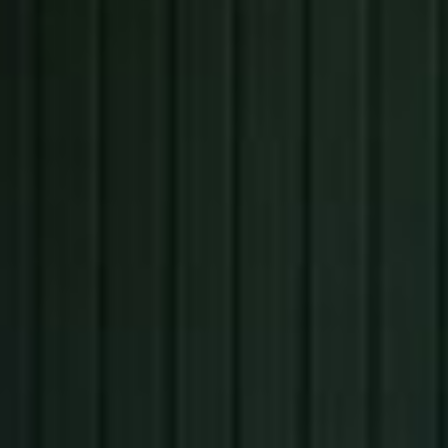
Площадь застройки
2
188 м
3
3
комнаты
санузла
3
4
гард/клад.
тер/крыл.
о проекте
видео о проекте
что входит в стоимость
как выглядят уже построенные дома
15 240 000 р.