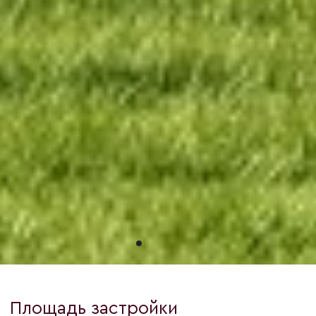
Три комплектации — платите только за
то, что нужно именно вам:
🔹 Базовая
🔹 Инженерная
🔹 Под мебель
Указанная цена для комплектации
«Базовая». Финальная стоимость
рассчитывается индивидуально с
учётом рельефа, транспортной
доступности и степени готовности
вашего участка.
ИДЕИ ДЛЯ
ИНТЕРЬЕРА