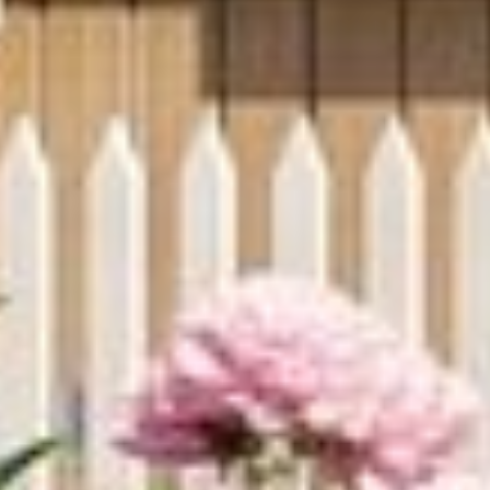
1
2
кладовая
крыл/тер.
о проекте
видео о проекте
что входит в стоимость
как выглядят уже построенные дома
9 900 000 р.
ПОЛУЧИТЬ ПРЕЗЕНТАЦИЮ