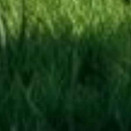
панорамное остекление, просторная
кухня-гостиная на 27 м² и всё
необходимое для комфортной
загородной жизни.
Архитектура с характером, которая
выделяется на участке — без лишней
декоративности, но с тем самым
ощущением статуса и вкуса.
Площадь застройки — 104 м² |
Внутренняя площадь — 71 м² Эту
концепцию можно развить дальше и
создать целый ансамбль в неорусском
стиле: дом, автонавес, гараж, беседка,
баня.
Три комплектации — платите только за
то, что нужно именно вам:
🔹 Базовая
🔹 Инженерная