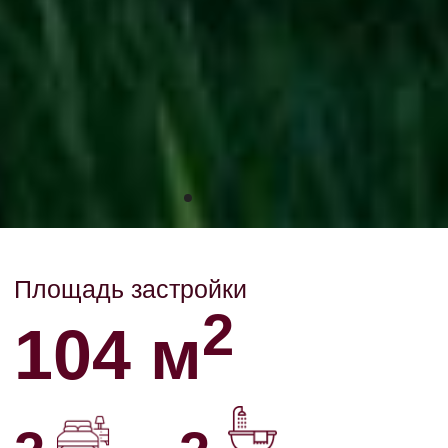
🔹 Под мебель
Указанная цена для комплектации
«Базовая». Финальная стоимость
рассчитывается индивидуально с
учётом рельефа, транспортной
доступности и степени готовности
вашего участка.
ИДЕИ ДЛЯ
ИНТЕРЬЕРА