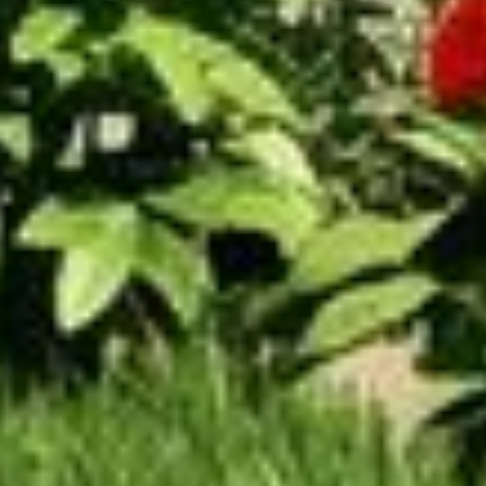
О ПРОЕКТЕ
Дом, который сразу ощущается
своим.
«Домовёнок» — это неорусский стиль в
современном прочтении. Традиционные
орнаменты, широкие свесы кровли,
резное крыльцо — и при этом