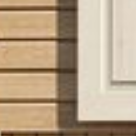
Площадь застройки
2
104 м
2
2
комнаты
санузла