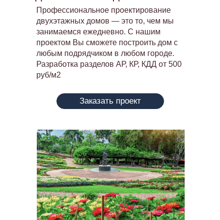
Профессиональное проектирование
двухэтажных домов — это то, чем мы
занимаемся ежедневно. С нашим
проектом Вы сможете построить дом с
любым подрядчиком в любом городе.
Разработка разделов АР, КР, КДД от 500
руб/м2
Заказать проект
Проекты
О стройке
Контактные данные:
8-978-565-28-44
vasin@good-vill.ru