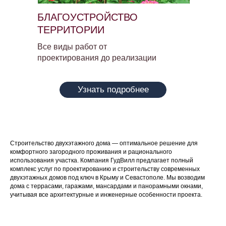
БЛАГОУСТРОЙСТВО
ТЕРРИТОРИИ
Адрес:
г. Севастополь, Технопарк Маяк,
Все виды работ от
Фиолентовское ш. 1/5, оф. 240
проектирования до реализации
Представительство в Москве и МО
ИНН:861402336637
Узнать подробнее
ОГРНИП:321665800215934
Пользовательское соглашение
Политика в отношении обработки
персональных данных
Строительство двухэтажного дома — оптимальное решение для
комфортного загородного проживания и рационального
использования участка. Компания ГудВилл предлагает полный
комплекс услуг по проектированию и строительству современных
двухэтажных домов под ключ в Крыму и Севастополе. Мы возводим
дома с террасами, гаражами, мансардами и панорамными окнами,
учитывая все архитектурные и инженерные особенности проекта.