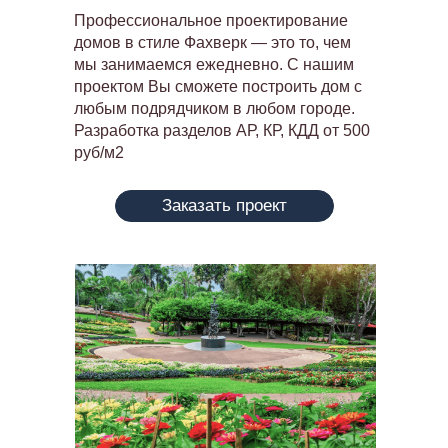
г. Севастополь, Технопарк Маяк,
Профессиональное проектирование
Фиолентовское ш. 1/5, оф. 240
домов в стиле Фахверк — это то, чем
мы занимаемся ежедневно. С нашим
Представительство в Москве и МО
проектом Вы сможете построить дом с
любым подрядчиком в любом городе.
ИНН:861402336637
Разработка разделов АР, КР, КДД от 500
ОГРНИП:321665800215934
руб/м2
Пользовательское соглашение
Политика в отношении обработки
персональных данных
Заказать проект